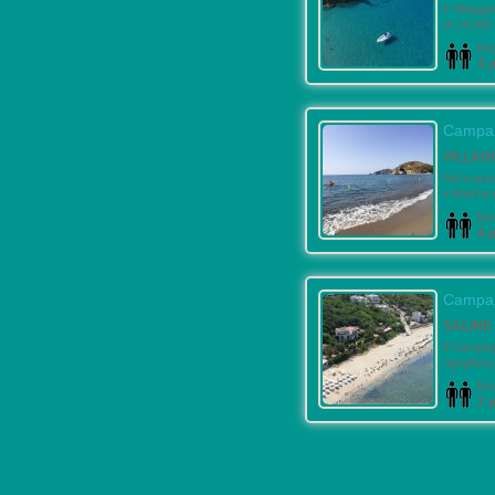
Il Villagg
di 14.000 
fin
3 
Campa
VILLAG
Nel cuore
e Marina 
fin
4 
Campa
SALINE
Il Campin
rigogliosa
fin
7 