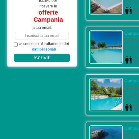
iscriviti per
per il rela
ricevere le
fin
offerte
6 
Campania
la tua email:
Campa
GREEN 
acconsento al trattamento dei
ll Green V
dati personali
Parco Nazi
fin
2 
Campa
VILLAG
Il Villagg
della perl
fin
5 
Campa
VILLAGG