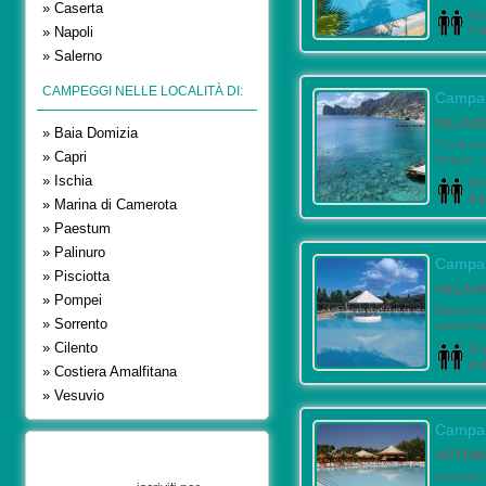
» Caserta
fin
7 
» Napoli
» Salerno
CAMPEGGI NELLE LOCALITÀ DI:
Campa
VILLAG
» Baia Domizia
Tra la cos
» Capri
Nettuno, 
» Ischia
fin
4 
» Marina di Camerota
» Paestum
» Palinuro
Campa
» Pisciotta
VILLAG
» Pompei
Elayon Cl
» Sorrento
stessa fam
» Cilento
fin
4 
» Costiera Amalfitana
» Vesuvio
Campa
ARTEMI
Immerso n