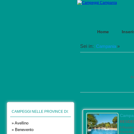
Home
Inseri
|
Offer
Sei in:
Campania
»
An
CAMPEGGI NELLE PROVINCE DI:
Campa
RESIDE
» Avellino
Il Reside
» Benevento
tranquilla