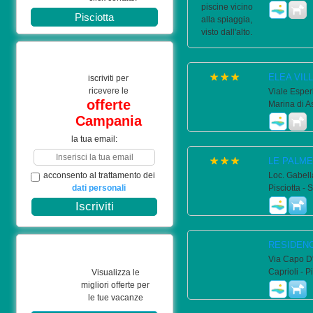
Pisciotta
ELEA VIL
iscriviti per
ricevere le
Viale Esper
offerte
Marina di A
Campania
la tua email:
LE PALME
acconsento al trattamento dei
Loc. Gabella
dati personali
Pisciotta - 
RESIDENC
Via Capo D'
Caprioli - P
Visualizza le
migliori offerte per
le tue vacanze