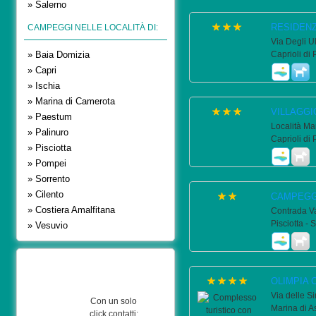
» Salerno
RESIDENZ
CAMPEGGI NELLE LOCALITÀ DI:
Via Degli Ul
» Baia Domizia
Caprioli di 
» Capri
» Ischia
» Marina di Camerota
VILLAGG
» Paestum
Località Mar
» Palinuro
Caprioli di 
» Pisciotta
» Pompei
» Sorrento
» Cilento
CAMPEGG
» Costiera Amalfitana
Contrada Va
Pisciotta - 
» Vesuvio
OLIMPIA 
Via delle S
Con un solo
Marina di A
click contatti: