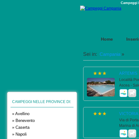
Campeggi P
Home
Inseri
|
Campe
Sei in:
Campania
»
ARTEMIS 
Località Pon
Ascea - Sal
CAMPEGGI NELLE PROVINCE DI:
» Avellino
VICTORIA
Via di Port
» Benevento
Marina di A
» Caserta
» Napoli