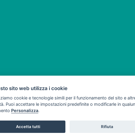
to sito web utilizza i cookie
zziamo cookie e tecnologie simili per il funzionamento del sito e altr
lità. Puoi accettare le impostazioni predefinite o modificarle in qual
ento
Personalizza
.
Copyright © 2008 -
SVILUPPO TURISMO ITALIA S.r.L. unipersonale
- P.I
Via A. Costa, 2 - 63822 Porto San Giorgio
Accetta tutti
Rifiuta
Tel. 0734 677208