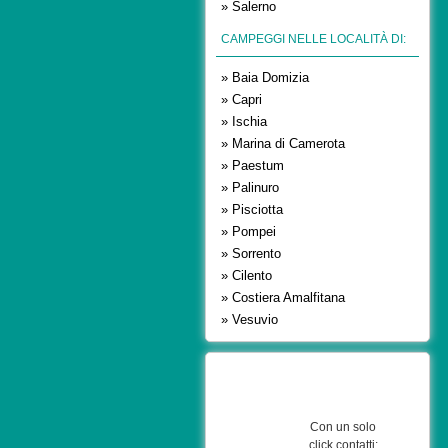
» Salerno
CAMPEGGI NELLE LOCALITÀ DI:
» Baia Domizia
» Capri
» Ischia
» Marina di Camerota
» Paestum
» Palinuro
» Pisciotta
» Pompei
» Sorrento
» Cilento
» Costiera Amalfitana
» Vesuvio
Con un solo
click contatti: