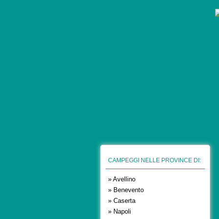
CAMPEGGI NELLE PROVINCE DI:
» Avellino
» Benevento
» Caserta
» Napoli