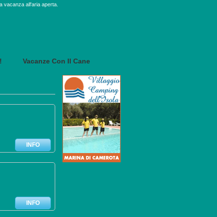
a vacanza all'aria aperta.
!
Vacanze Con Il Cane
|
INFO
INFO