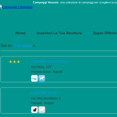
Campeggi Vesuvio
: una selezione di campeggi per scegliere la tu
Home
Inserisci La Tua Struttura
Super Offerte
|
|
Campeggi Vesuvio
Sei in:
Campania
»
CAMPING SPARTACUS
Via Plinio, 127
Pompei Scavi - Napoli
CAMPING ZEUS
Via Villa dei Misteri 3
Pompei - Napoli